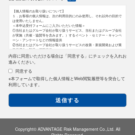
【個人情報のお取り扱いについて】
１．お客様の個人情報は、次の利用目的にのみ使用し、それ以外の目的で
は使用いたしません。
＜本申込受付フォームにご入力いただいた情報＞
①当社またはグループ会社が取り扱うサービス、当社またはグループ会社
が実施（共催・協賛等を含みます。）するイベント・セミナー・キャンペ
ーン・アンケートなどの情報提供
②当社またはグループ会社が取り扱うサービスの改善・新規開発および業
務提携先の製品の情報提供
③お客様からのお問い合わせ対応
内容に同意いただける場合は「同意する」にチェックを入れお
④当社またはグループ会社が取り扱う製品・サービスの案内
進みください。
⑤ニュースレター配信
なお、本申込受付フォームに求職者情報を登録いただく場合は、次の利用
同意する
目的においても使用いたします。
※本フォームで取得した個人情報とWeb閲覧履歴等を突合して
⑥職業紹介において応募を希望する求人先への応募情報の提供
⑦求人情報に関するメールマガジンの配信
利用しています。
⑧職業紹介において求職者様に開示の許諾を得た業務提携先への提供
＜本申込受付フォームにご入力いただいた情報と紐付けて取得するWeb閲
覧履歴等＞
①取得した閲覧履歴や購買履歴等の情報と個人情報突合したデータの分析
結果に応じた商品・サービスに関する広告・提案
２．当社は、個人情報をお客様の同意なく、第三者に提供いたしません。
ただし次に掲げる場合は上記に定める第三者には該当しません。
①当社が利用目的の達成に必要な範囲内において個人情報の取扱いの全部
または一部を委託する場合
Copyright© ADVANTAGE Risk Management Co.,Ltd. All
②合併その他の事由による事業の承継に伴って個人情報が提供される場合