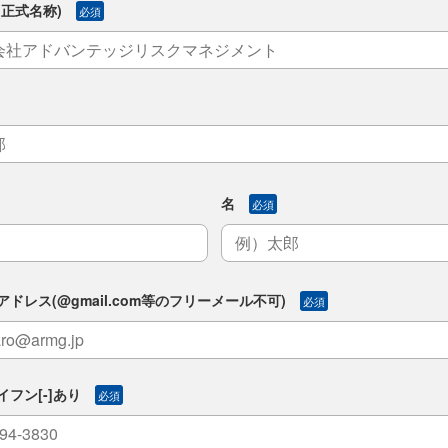
正式名称)
必須
名
必須
ドレス(@gmail.com等のフリーメール不可)
必須
フン[-]あり
必須