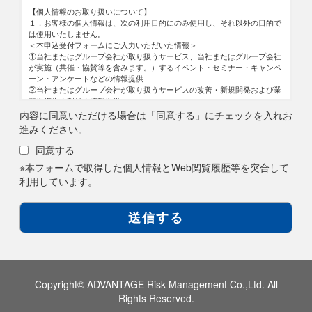
【個人情報のお取り扱いについて】
１．お客様の個人情報は、次の利用目的にのみ使用し、それ以外の目的で
は使用いたしません。
＜本申込受付フォームにご入力いただいた情報＞
①当社またはグループ会社が取り扱うサービス、当社またはグループ会社
が実施（共催・協賛等を含みます。）するイベント・セミナー・キャンペ
ーン・アンケートなどの情報提供
②当社またはグループ会社が取り扱うサービスの改善・新規開発および業
務提携先の製品の情報提供
③お客様からのお問い合わせ対応
内容に同意いただける場合は「同意する」にチェックを入れお
④当社またはグループ会社が取り扱う製品・サービスの案内
進みください。
⑤ニュースレター配信
なお、本申込受付フォームに求職者情報を登録いただく場合は、次の利用
同意する
目的においても使用いたします。
※本フォームで取得した個人情報とWeb閲覧履歴等を突合して
⑥職業紹介において応募を希望する求人先への応募情報の提供
⑦求人情報に関するメールマガジンの配信
利用しています。
⑧職業紹介において求職者様に開示の許諾を得た業務提携先への提供
＜本申込受付フォームにご入力いただいた情報と紐付けて取得するWeb閲
覧履歴等＞
①取得した閲覧履歴や購買履歴等の情報と個人情報突合したデータの分析
結果に応じた商品・サービスに関する広告・提案
２．当社は、個人情報をお客様の同意なく、第三者に提供いたしません。
ただし次に掲げる場合は上記に定める第三者には該当しません。
①当社が利用目的の達成に必要な範囲内において個人情報の取扱いの全部
または一部を委託する場合
Copyright© ADVANTAGE Risk Management Co.,Ltd. All
②合併その他の事由による事業の承継に伴って個人情報が提供される場合
Rights Reserved.
③個人情報を特定の者との間で共同して利用する場合であって、その旨な