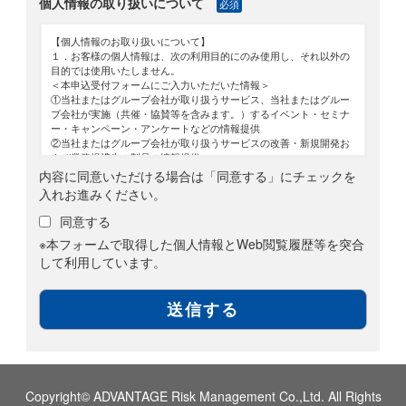
個人情報の取り扱いについて
必須
【個人情報のお取り扱いについて】
１．お客様の個人情報は、次の利用目的にのみ使用し、それ以外の
目的では使用いたしません。
＜本申込受付フォームにご入力いただいた情報＞
①当社またはグループ会社が取り扱うサービス、当社またはグルー
プ会社が実施（共催・協賛等を含みます。）するイベント・セミナ
ー・キャンペーン・アンケートなどの情報提供
②当社またはグループ会社が取り扱うサービスの改善・新規開発お
よび業務提携先の製品の情報提供
③お客様からのお問い合わせ対応
内容に同意いただける場合は「同意する」にチェックを
④当社またはグループ会社が取り扱う製品・サービスの案内
入れお進みください。
⑤ニュースレター配信
なお、本申込受付フォームに求職者情報を登録いただく場合は、次
同意する
の利用目的においても使用いたします。
※本フォームで取得した個人情報とWeb閲覧履歴等を突合
⑥職業紹介において応募を希望する求人先への応募情報の提供
⑦求人情報に関するメールマガジンの配信
して利用しています。
⑧職業紹介において求職者様に開示の許諾を得た業務提携先への提
供
＜本申込受付フォームにご入力いただいた情報と紐付けて取得する
Web閲覧履歴等＞
①取得した閲覧履歴や購買履歴等の情報と個人情報突合したデータ
の分析結果に応じた商品・サービスに関する広告・提案
２．当社は、個人情報をお客様の同意なく、第三者に提供いたしま
せん。ただし次に掲げる場合は上記に定める第三者には該当しませ
ん。
Copyright© ADVANTAGE Risk Management Co.,Ltd. All Rights
①当社が利用目的の達成に必要な範囲内において個人情報の取扱い