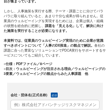
目が集まっています。
しかし、人事施策を実行する際、テーマ・課題ごとに分けてバラ
バラに取り組んでいると、あまり十分な成果が得られません。従
業員のウェルビーイングを実現するためには、企業は個人・組織
の状態を総合的に把握し、
課題を「見える化」して、解決に向け
た施策を実行することが必要になります。
本資料では、従業員のウェルビーイング実現のために企業が意識
すべきポイントについて「人事のDX推進」の観点で解説。
各社の
課題に合った豊富なソリューションでPDCA実行をサポートするサ
ービスについてもご紹介しています。
○仕様：PDFファイル／8ページ
○目次：ウェルビーイングが注目される理由／ウェルビーイングの
3要素／ウェルビーイングの観点からみた人事課題 他
会社・団体名(正式名称)
必須