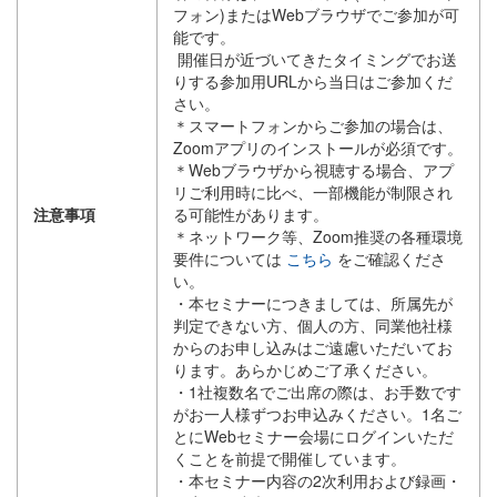
フォン)またはWebブラウザでご参加が可
能です。
開催日が近づいてきたタイミングでお送
りする参加用URLから当日はご参加くだ
さい。
＊スマートフォンからご参加の場合は、
Zoomアプリのインストールが必須です。
＊Webブラウザから視聴する場合、アプ
リご利用時に比べ、一部機能が制限され
注意事項
る可能性があります。
＊ネットワーク等、Zoom推奨の各種環境
要件については
こちら
をご確認くださ
い。
・本セミナーにつきましては、所属先が
判定できない方、個人の方、同業他社様
からのお申し込みはご遠慮いただいてお
ります。あらかじめご了承ください。
・1社複数名でご出席の際は、お手数です
がお一人様ずつお申込みください。1名ご
とにWebセミナー会場にログインいただ
くことを前提で開催しています。
・本セミナー内容の2次利用および録画・