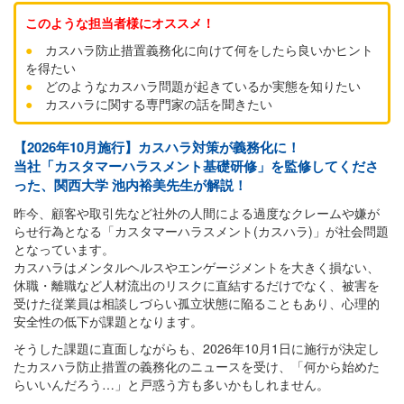
このような担当者様にオススメ！
●
カスハラ防止措置義務化に向けて何をしたら良いかヒント
を得たい
●
どのようなカスハラ問題が起きているか実態を知りたい
●
カスハラに関する専門家の話を聞きたい
【2026年10月施行】カスハラ対策が義務化に！
当社「カスタマーハラスメント基礎研修」を監修してくださ
った、関西大学 池内裕美先生が解説！
昨今、顧客や取引先など社外の人間による過度なクレームや嫌が
らせ行為となる「カスタマーハラスメント(カスハラ)」が社会問題
となっています。
カスハラはメンタルヘルスやエンゲージメントを大きく損ない、
休職・離職など人材流出のリスクに直結するだけでなく、被害を
受けた従業員は相談しづらい孤立状態に陥ることもあり、心理的
安全性の低下が課題となります。
そうした課題に直面しながらも、2026年10月1日に施行が決定し
たカスハラ防止措置の義務化のニュースを受け、「何から始めた
らいいんだろう…」と戸惑う方も多いかもしれません。