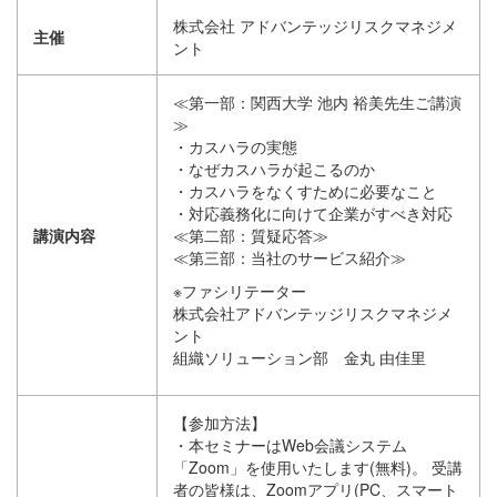
株式会社 アドバンテッジリスクマネジメ
主催
ント
≪第一部：関西大学 池内 裕美先生ご講演
≫
・カスハラの実態
・なぜカスハラが起こるのか
・カスハラをなくすために必要なこと
・対応義務化に向けて企業がすべき対応
講演内容
≪第二部：質疑応答≫
≪第三部：当社のサービス紹介≫
※ファシリテーター
株式会社アドバンテッジリスクマネジメ
ント
組織ソリューション部 金丸 由佳里
【参加方法】
・本セミナーはWeb会議システム
「Zoom」を使用いたします(無料)。 受講
者の皆様は、Zoomアプリ(PC、スマート