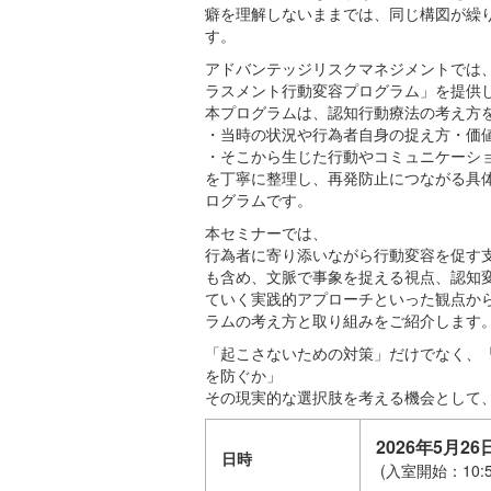
癖を理解しないままでは、同じ構図が繰
す。
アドバンテッジリスクマネジメントでは
ラスメント行動変容プログラム」を提供
本プログラムは、認知行動療法の考え方
・当時の状況や行為者自身の捉え方・価
・そこから生じた行動やコミュニケーシ
を丁寧に整理し、再発防止につながる具
ログラムです。
本セミナーでは、
行為者に寄り添いながら行動変容を促す
も含め、文脈で事象を捉える視点、認知
ていく実践的アプローチといった観点か
ラムの考え方と取り組みをご紹介します
「起こさないための対策」だけでなく、
を防ぐか」
その現実的な選択肢を考える機会として
2026年5月26日
日時
(入室開始：10:5