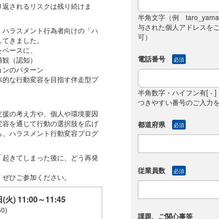
り返されるリスクは残り続けま
半角文字（例 taro_yama
与された個人アドレスを
、ハラスメント行為者向けの「ハ
可）
してきました。
をベースに、
電話番号
値観（認知）
必須
ョンのパターン
体的な行動変容を目指す伴走型プ
半角数字・ハイフン有[ - ]（
つきやすい番号のご入力
支援の考え方や、個人や環境要因
変容を通じて行動の選択肢を広げ
都道府県
必須
ら、ハラスメント行動変容プログ
。
「起きてしまった後に、どう再発
従業員数
必須
、ぜひご参加ください。
(火) 11:00～11:45
0)
課題、ご関心事等