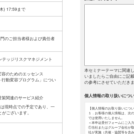
木) 17:59まで
部門のご担当者様および責任者
ンテッジリスクマネジメント
本セミナーテーマに関連
為変容のためのエッセンス
いましたらご自由にご記載
ント行動変容プログラム」につい
の参考にさせていただき
個人情報の取り扱いにつ
ト対策関連のサービス紹介
容は現時点での予定であり、一
【個人情報のお取り扱いにつ
とがございます。
１．お客様の個人情報は、次
では使用いたしません。
＜本申込受付フォームにご入
①当社またはグループ会社が
社が実施（共催・協賛等を含