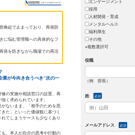
エンゲージメント
採用
人材開発・育成
メンタルヘルス
意喚起で止まっており、再発防
福利厚生
その他
きに悩む管理職への具体的なフ
※複数選択可
再発を防ぎながら職場での再活
役職
？
企業が今向き合うべき“次の一
（例 部長）
研修の実施や相談窓口の設置、再
姓
必須
が強く求められています。
覚がないまま、「相手のためを思
てきた」といった価値観に基づく
されてしまうケースも少なくあり
メールアドレス
必須
ても、本人が自分の思考や行動の