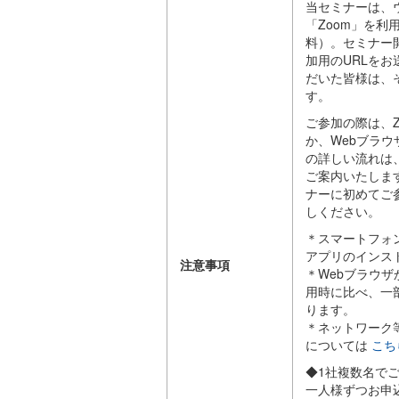
当セミナーは、
「Zoom」を利
料）。セミナー
加用のURLを
だいた皆様は、
す。
ご参加の際は、
か、Webブラ
の詳しい流れは
ご案内いたしま
ナーに初めてご
しください。
＊スマートフォ
アプリのインス
注意事項
＊Webブラウ
用時に比べ、一
ります。
＊ネットワーク
については
こち
◆1社複数名で
一人様ずつお申