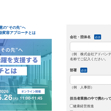
注意の“その先”へ
動変容アプローチとは
会社・団体名
必須
（例 株式会社アドバンテ
名称でご記入ください。
部署
必須
（例 人事部）
担当者業務の中で携わっ
健康経営推進