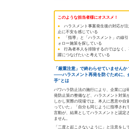
このような担当者様にオススメ！
●
ハラスメント事案発生後の対応が注
止に不安を感じている
●
「指導」と「ハラスメント」の線引
ォロー施策を探している
●
行為者本人を排除するのではなく、
躍につなげたいと考えている
「厳重注意」で終わらせていませんか
――ハラスメント再発を防ぐために、
手”とは
パワハラ防止法の施行により、企業には
発防止策の整備など、ハラスメント対策
しかし実際の現場では、本人に悪意や自
っていた」「自分も同じように指導され
言動が、結果としてハラスメントと認定
ません。
「二度と起こさないように」と注意をし