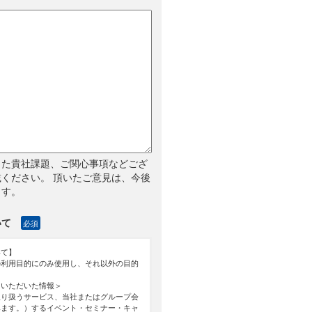
した貴社課題、ご関心事項などござ
ください。 頂いたご意見は、今後
ます。
いて
必須
いて】
の利用目的にのみ使用し、それ以外の目的
力いただいた情報＞
取り扱うサービス、当社またはグループ会
みます。）するイベント・セミナー・キャ