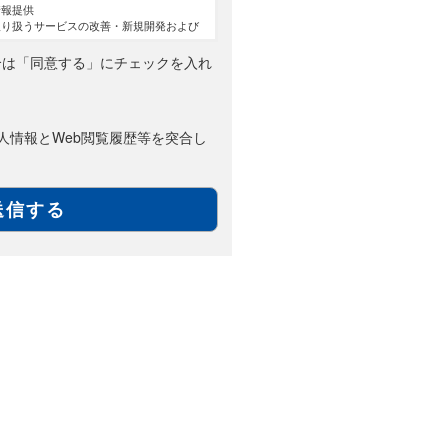
情報提供
取り扱うサービスの改善・新規開発および
対応
合は「同意する」にチェックを入れ
取り扱う製品・サービスの案内
求職者情報を登録いただく場合は、次の利
ます。
人情報とWeb閲覧履歴等を突合し
望する求人先への応募情報の提供
ガジンの配信
に開示の許諾を得た業務提携先への提供
いただいた情報と紐付けて取得するWeb
歴等の情報と個人情報突合したデータの分
スに関する広告・提案
様の同意なく、第三者に提供いたしませ
上記に定める第三者には該当しません。
要な範囲内において個人情報の取扱いの全
業の承継に伴って個人情報が提供される場
で共同して利用する場合であって、その旨
個人情報の項目、共同して利用する者の範
よび当該個人情報の管理について責任を有
いて、あらかじめご本人に通知し、または
に置いているとき
いの全部または一部を委託する場合は、委
締結し、委託先において個人情報の安全管