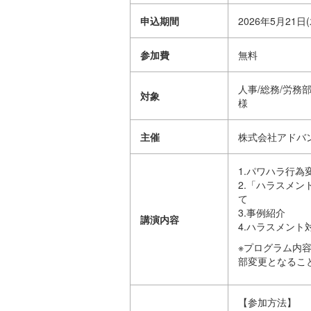
申込期間
2026年5月21日(
参加費
無料
人事/総務/労務
対象
様
主催
株式会社アドバ
1.パワハラ行
2.「ハラスメ
て
3.事例紹介
講演内容
4.ハラスメン
※プログラム内
部変更となるこ
【参加方法】