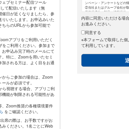
ウェブセミナー配信ツール
ンペーン・アンケートなどの
②当社またはグループ会社が
用して配信いたします（無
業務提携先の製品の情報提供
開催日が近くなりましたら、参
③お客様からのお問い合わせ
内容に同意いただける場
お送りいたします。お申込みいた
④当社またはグループ会社が
お進みください。
そちらのURLから参加可能で
⑤ニュースレター配信
なお、本申込受付フォームに
同意する
用目的においても使用いたし
※本フォームで取得した個
Zoomアプリをご利用いただく
⑥職業紹介において応募を希
⑦求人情報に関するメールマ
て利用しています。
ウザをご利用ください。参加まで
⑧職業紹介において求職者様
、お申込み完了時のメールにて
＜本申込受付フォームにご入力
す。特に、Zoomを用いたセミ
閲覧履歴等＞
参加される方は、よく目をお通
①取得した閲覧履歴や購買履
析結果に応じた商品・サービ
２．当社は、個人情報をお客
ん。ただし次に掲げる場合は
ンからご参加の場合は、Zoom
①当社が利用目的の達成に必
トールが必須です。
部または一部を委託する場合
ザから視聴する場合、アプリご利
②合併その他の事由による事
部機能が制限される可能性があ
合
③個人情報を特定の者との間
ならびに共同して利用される
等、Zoom推奨の各種環境要件
囲、利用する者の利用目的お
ら
をご確認ください。
する者の氏名または名称につ
ご本人が容易に知り得る状態
ご出席の際は、お手数ですがお
３．当社は、個人情報の取扱
込みください。1名ごとにWeb
託先と機密保持を含む契約を