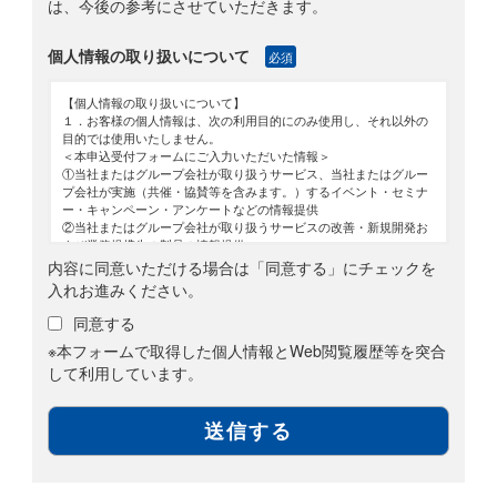
は、今後の参考にさせていただきます。
個人情報の取り扱いについて
必須
【個人情報の取り扱いについて】
１．お客様の個人情報は、次の利用目的にのみ使用し、それ以外の
目的では使用いたしません。
＜本申込受付フォームにご入力いただいた情報＞
①当社またはグループ会社が取り扱うサービス、当社またはグルー
プ会社が実施（共催・協賛等を含みます。）するイベント・セミナ
ー・キャンペーン・アンケートなどの情報提供
②当社またはグループ会社が取り扱うサービスの改善・新規開発お
よび業務提携先の製品の情報提供
③お客様からのお問い合わせ対応
内容に同意いただける場合は「同意する」にチェックを
④当社またはグループ会社が取り扱う製品・サービスの案内
入れお進みください。
⑤ニュースレター配信
なお、本申込受付フォームに求職者情報を登録いただく場合は、次
同意する
の利用目的においても使用いたします。
※本フォームで取得した個人情報とWeb閲覧履歴等を突合
⑥職業紹介において応募を希望する求人先への応募情報の提供
⑦求人情報に関するメールマガジンの配信
して利用しています。
⑧職業紹介において求職者様に開示の許諾を得た業務提携先への提
供
＜本申込受付フォームにご入力いただいた情報と紐付けて取得する
Web閲覧履歴等＞
①取得した閲覧履歴や購買履歴等の情報と個人情報突合したデータ
の分析結果に応じた商品・サービスに関する広告・提案
２．個人情報の共同利用