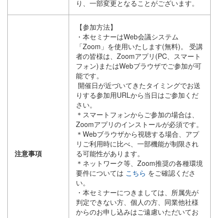
り、一部変更となることがございます。
【参加方法】
・本セミナーはWeb会議システム
「Zoom」を使用いたします(無料)。 受講
者の皆様は、Zoomアプリ(PC、スマート
フォン)またはWebブラウザでご参加が可
能です。
開催日が近づいてきたタイミングでお送
りする参加用URLから当日はご参加くだ
さい。
＊スマートフォンからご参加の場合は、
Zoomアプリのインストールが必須です。
＊Webブラウザから視聴する場合、アプ
リご利用時に比べ、一部機能が制限され
注意事項
る可能性があります。
＊ネットワーク等、Zoom推奨の各種環境
要件については
こちら
をご確認くださ
い。
・本セミナーにつきましては、所属先が
判定できない方、個人の方、同業他社様
からのお申し込みはご遠慮いただいてお