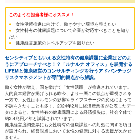
このような担当者様にオススメ！
●
女性活躍推進に向けて、働きやすい環境を整えたい
●
女性特有の健康課題について企業が対応すべきことを知り
たい
●
健康経営施策のレベルアップを図りたい
センシティブともいえる女性特有の健康課題に企業はどのよ
うにアプローチすべき！？「ルナルナ オフィス」を展開する
LIFEMと健康経営のコンサルティングを行うアドバンテッジ
リスクマネジメントが専門的観点から解説。
働く女性が増え、国を挙げて「女性活躍」が推進されています。
人的資本経営が掲げられる昨今、より一層この観点が重視される
一方で、女性はホルモンの影響やライフステージの変化によって
不調をきたすことも多く、2024年2月に経済産業省が公表したデー
タによると、女性特有の健康課題による経済損失は、社会全体で
約3.4兆円／年と試算されています。
健康経営度調査票にも女性特有の健康課題への対処に関する項目
が設けられ、経営視点において女性の健康に対する支援が欠かせ
ません。