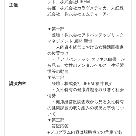
ント、株式会社LIFEM
主催
共催：株式会社カラダメディカ、丸紅株
式会社、株式会社エムティーアイ
▼第一部
登壇：株式会社アドバンテッジリスク
マネジメント 風間 聖也
・人的資本経営における女性活躍推進
の位置づけ
・「アドバンテッジ タフネス白書」か
ら見る、女性のメンタルヘルス・生活習
慣等の動向
▼第二部
講演内容
登壇：株式会社LIFEM 福井 剛介
・女性特有の健康課題を取り巻く社会
情勢
・健康経営度調査表から見る女性特有
の健康課題の取り組みの状況と事例につ
いて
▼第三部
質疑応答
※プログラム内容は現時点での予定であ